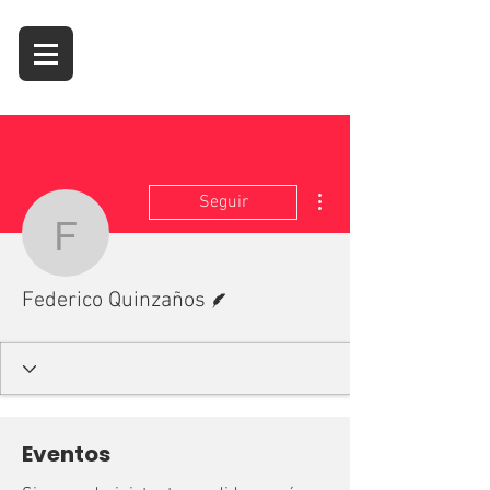
Más acciones
Seguir
Federico Quinzaños
Escritor
Federico Quinzaños
Eventos