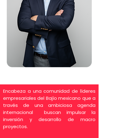
Encabeza a una comunidad de líderes
empresariales del Bajío mexicano que a
través de una ambiciosa agenda
internacional buscan impulsar la
inversión y desarrollo de macro
proyectos.