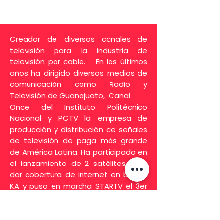
Creador de diversos canales de
televisión para la industria de
televisión por cable. En los últimos
años ha dirigido diversos medios de
comunicación como Radio y
Televisión de Guanajuato, Canal
Once del Instituto Politécnico
Nacional y PCTV la empresa de
producción y distribución de señales
de televisión de paga más grande
de América Latina. Ha participado en
el lanzamiento de 2 satélites para
dar cobertura de internet en banda
KA y puso en marcha STARTV el 3er
sistema de DTH en México.
Dentro del sector público participó