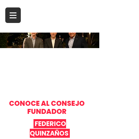
El Gran Bajío es una agencia de
promoción empresarial que
impulsa una agenda global de
negocios a través de una red de
alianzas y un posicionamiento
estratégico.
CONOCE AL CONSEJO
FUNDADOR
FEDERICO
QUINZAÑOS