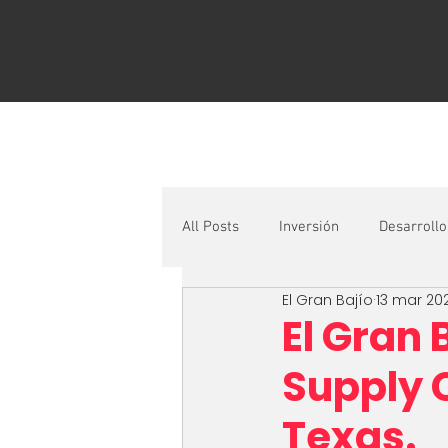
All Posts
Inversión
Desarrollo
El Gran Bajío
13 mar 20
Logística
Documentos econó
El Gran 
Supply 
Texas.