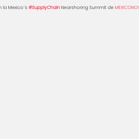
 la Mexico´s 
#SupplyChain
 Nearshoring Summit de 
MEXICONO