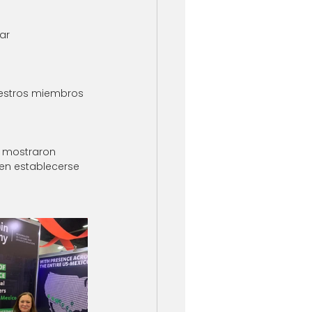
ar 
uestros miembros 
e mostraron 
en establecerse 