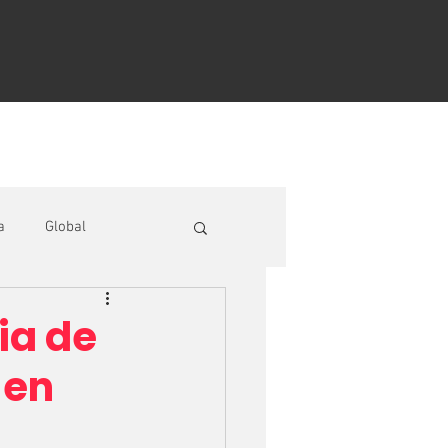
Contacto
DATOS ECONÓMICOS
a
Global
ria de
 en