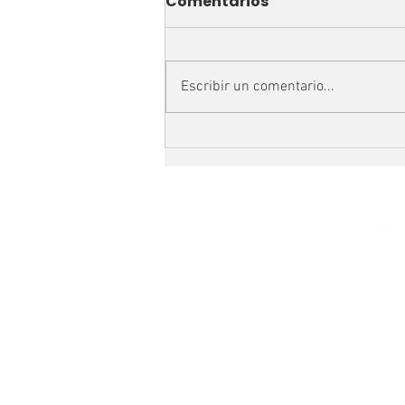
Comentarios
Escribir un comentario...
El Gran Bajío y HSBC
México llaman a las
empresas a adoptar
prácticas sostenibles y
competitivas en la
cadena de suministro.
TU MEJOR ALIADO P
HACER NEGOCIOS EN
NORTEAMÉRICA