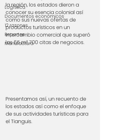
la región, los estados dieron a 
Logística
conocer su esencia colonial así 
Documentos económicos
como sus nuevas ofertas de 
12 razones
productos turísticos en un 
Reportes
intercambio comercial que superó 
las 65 mil 700 citas de negocios.
Manufactura
Presentamos así, un recuento de 
los estados así como el enfoque 
de sus actividades turísticas para 
el Tianguis. 