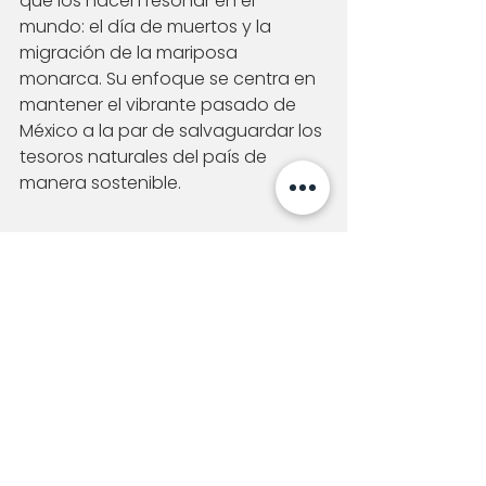
que los hacen resonar en el 
mundo: el día de muertos y la 
migración de la mariposa 
monarca. Su enfoque se centra en 
mantener el vibrante pasado de 
México a la par de salvaguardar los 
tesoros naturales del país de 
manera sostenible.
El Bajío, además resalta uno de los 
corredores vitivinícolas más 
grandes y en mayor crecimiento 
para los próximos años. Hoy los 
viñedos han demostrado ser uno 