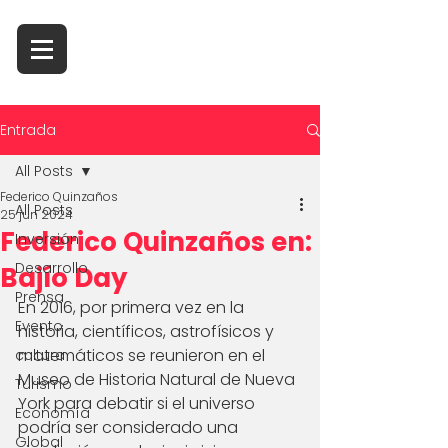
Entrada
All Posts
Federico Quinzaños
All Posts
25 jun 2024
Federico Quinzaños en:
Inversión
Desarrollo
Bajío Day
Prensa
En 2016, por primera vez en la 
Evento
historia, científicos, astrofísicos y 
matemáticos se reunieron en el 
cultura
Museo de Historia Natural de Nueva 
Turismo
York para debatir si el universo 
Economía
podría ser considerado una 
Global