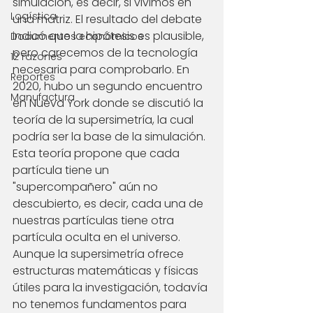
simulación, es decir, si vivimos en 
Logística
una matriz. El resultado del debate 
indicó que la hipótesis es plausible, 
Documentos económicos
pero carecemos de la tecnología 
12 razones
necesaria para comprobarlo. En 
Reportes
2020, hubo un segundo encuentro 
Manufactura
en Nueva York donde se discutió la 
teoría de la supersimetría, la cual 
podría ser la base de la simulación. 
Esta teoría propone que cada 
partícula tiene un 
"supercompañero" aún no 
descubierto, es decir, cada una de 
nuestras partículas tiene otra 
partícula oculta en el universo. 
Aunque la supersimetría ofrece 
estructuras matemáticas y físicas 
útiles para la investigación, todavía 
no tenemos fundamentos para 