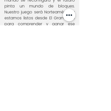
mundo se reconfigura y el futuro 
pinta un mundo de bloques. 
Nuestro juego será Norteamérica y 
estamos listos desde El Gran Bajío 
para comprender y ganar ese 
juego.
Hoy están todos ustedes invitados 
a sumarse a esta aventura, a 
sumarse a El Gran Bajío y a los 
nuevos proyectos que estaremos 
lanzando. Lo pueden hacer solos, 
pero se ha comprobado que 
siempre se llega más lejos cuando 
estamos juntos.