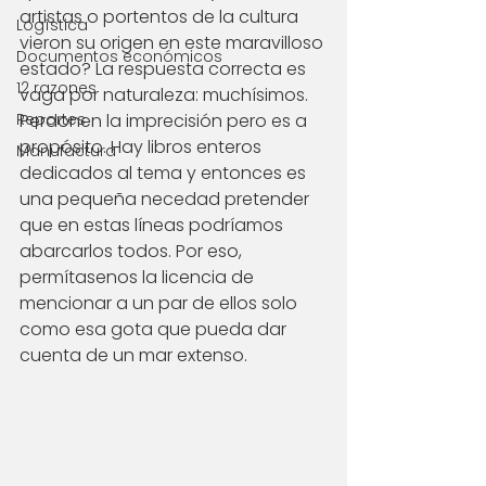
artistas o portentos de la cultura 
Logística
vieron su origen en este maravilloso 
Documentos económicos
estado? La respuesta correcta es 
12 razones
vaga por naturaleza: muchísimos. 
Reportes
Perdonen la imprecisión pero es a 
propósito. Hay libros enteros 
Manufactura
dedicados al tema y entonces es 
una pequeña necedad pretender 
que en estas líneas podríamos 
abarcarlos todos. Por eso, 
permítasenos la licencia de 
mencionar a un par de ellos solo 
como esa gota que pueda dar 
cuenta de un mar extenso. 