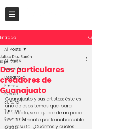
Entrada
All Posts
Julieta Díaz Barrón
All Posts
10 jun 2021
Dos particulares
Inversión
Desarrollo
creadores de
Prensa
Guanajuato
Evento
Guanajuato y sus artistas: éste es 
cultura
uno de esos temas que, para 
Turismo
abordarlo, se requiere de un poco 
Economía
de atrevimiento por lo inabarcable 
que resulta. ¿Cuántos y cuáles 
Global