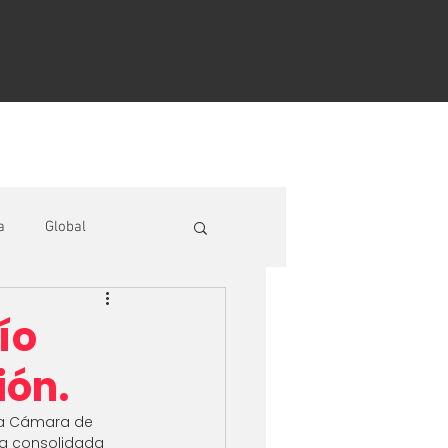
Contacto
DATOS ECONÓMICOS
a
Global
ío
ión.
la Cámara de 
la consolidada 