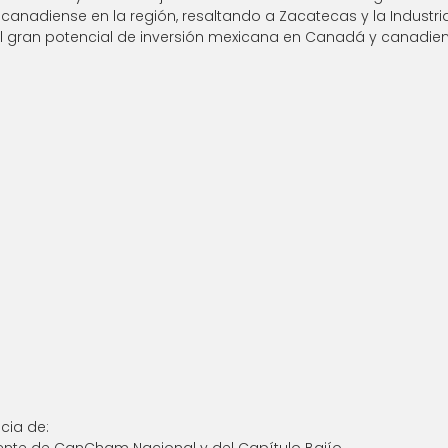
 canadiense en la región, resaltando a Zacatecas y la Industr
el gran potencial de inversión mexicana en Canadá y canadien
cia de:
sidente de CanCham Nacional y del Capítulo Bajío