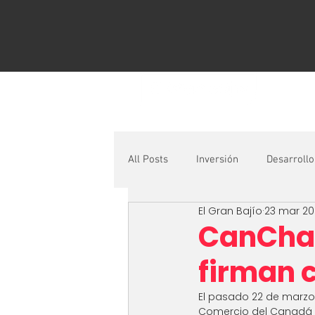
All Posts
Inversión
Desarrollo
El Gran Bajío
23 mar 20
Logística
Documentos econó
CanCham
firman 
El pasado 22 de marzo 
Comercio del Canadá en