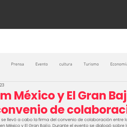
NOSOTROS
MEDIOS
Prensa
Evento
cultura
Turismo
Economí
23
micos
12 razones
Reportes
Manufactura
 México y El Gran Baj
convenio de colaborac
se llevó a cabo la firma del convenio de colaboración entre 
 México y El Gran Bajío. Durante el evento se dialogó sobre 