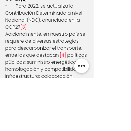
-       Para 2022, se actualiza la 
Contribución Determinada a nivel 
Nacional (NDC), anunciada en la 
COP27
[3]
Adicionalmente, en nuestro país se 
requiere de diversas estrategias 
para descarbonizar el transporte, 
entre las que destacan:
[4]
 políticas 
públicas; suministro energético; 
homologación y compatibilidad en 
infraestructura; colaboración 
intersectorial; condiciones en 
infraestructura; garantías por parte 
de proveedores; enfoque de 
circularidad en vehículos eléctricos; 
desarrollo de capacidades, y 
competencias de la fuerza laboral 
en materia de sostenibilidad, entre 