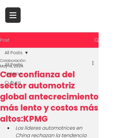
Post
All Posts
Colaboración
All Posts
May 14, 2024
Cae confianza del
Turismo
Cultura
sector automotriz
global antecrecimiento
más lento y costos más
altos:KPMG
Los líderes automotrices en 
China rechazan la tendencia 