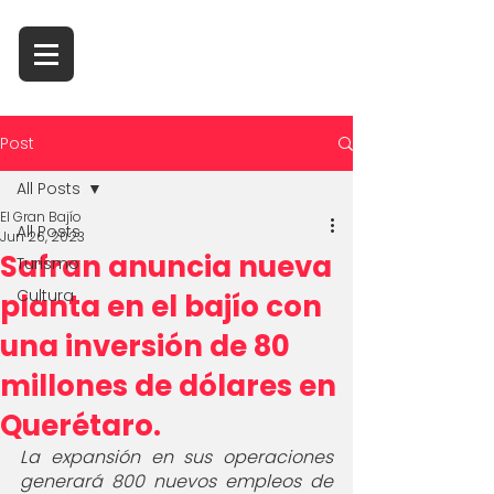
Post
All Posts
El Gran Bajío
All Posts
Jun 26, 2023
Safran anuncia nueva
Turismo
Cultura
planta en el bajío con
una inversión de 80
millones de dólares en
Querétaro.
La expansión en sus operaciones 
generará 800 nuevos empleos de 