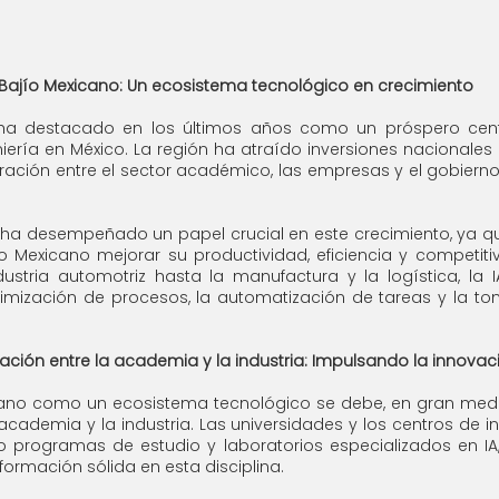
 Bajío Mexicano: Un ecosistema tecnológico en crecimiento
 ha destacado en los últimos años como un próspero centr
iería en México. La región ha atraído inversiones nacionales e
ación entre el sector académico, las empresas y el gobierno 
cial ha desempeñado un papel crucial en este crecimiento, ya q
o Mexicano mejorar su productividad, eficiencia y competitiv
dustria automotriz hasta la manufactura y la logística, la 
timización de procesos, la automatización de tareas y la to
ción entre la academia y la industria: Impulsando la innovac
xicano como un ecosistema tecnológico se debe, en gran medid
academia y la industria. Las universidades y los centros de in
o programas de estudio y laboratorios especializados en IA,
formación sólida en esta disciplina.