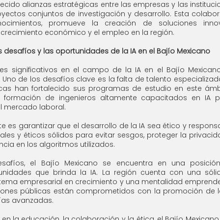
cido alianzas estratégicas entre las empresas y las instituc
yectos conjuntos de investigación y desarrollo. Esta colabor
nocimientos, promueve la creación de soluciones inno
 crecimiento económico y el empleo en la región.
s desafíos y las oportunidades de la IA en el Bajío Mexicano
s significativos en el campo de la IA en el Bajío Mexicano,
 Uno de los desafíos clave es la falta de talento especializado 
cas han fortalecido sus programas de estudio en este ámbi
 formación de ingenieros altamente capacitados en IA par
 mercado laboral.
 es garantizar que el desarrollo de la IA sea ético y responsa
les y éticos sólidos para evitar sesgos, proteger la privacid
cia en los algoritmos utilizados.
safíos, el Bajío Mexicano se encuentra en una posición
nidades que brinda la IA. La región cuenta con una sólida
stema empresarial en crecimiento y una mentalidad emprende
uciones públicas están comprometidos con la promoción de la
ías avanzadas.
n la educación, la colaboración y la ética, el Bajío Mexicano t