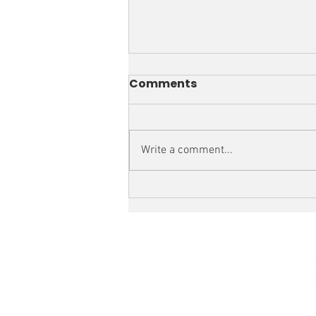
Comments
Write a comment...
Cae confianza del sector
automotriz global
antecrecimiento más
lento y costos más
altos:KPMG