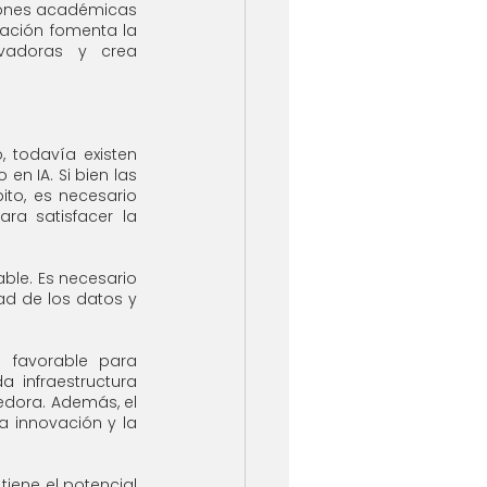
iones académicas 
ación fomenta la 
vadoras y crea 
 todavía existen 
en IA. Si bien las 
to, es necesario 
a satisfacer la 
ble. Es necesario 
ad de los datos y 
 favorable para 
 infraestructura 
dora. Además, el 
 innovación y la 
iene el potencial 