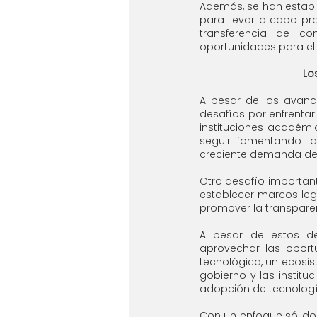
Además, se han estable
para llevar a cabo pro
transferencia de co
oportunidades para el
Lo
A pesar de los avance
desafíos por enfrentar.
instituciones académi
seguir fomentando la
creciente demanda del
Otro desafío importante
establecer marcos lega
promover la transparen
A pesar de estos de
aprovechar las oportu
tecnológica, un ecosi
gobierno y las instit
adopción de tecnolog
Con un enfoque sólido e