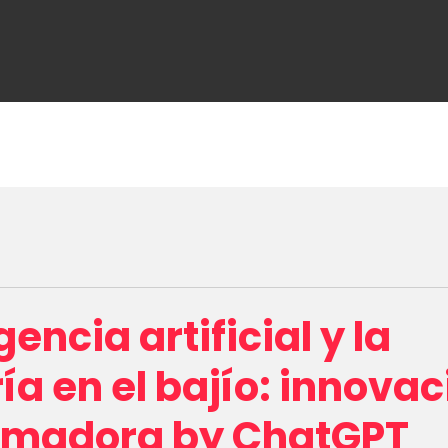
ome
About Us
Media
Make business 
gencia artificial y la
ía en el bajío: innovac
rmadora by ChatGPT