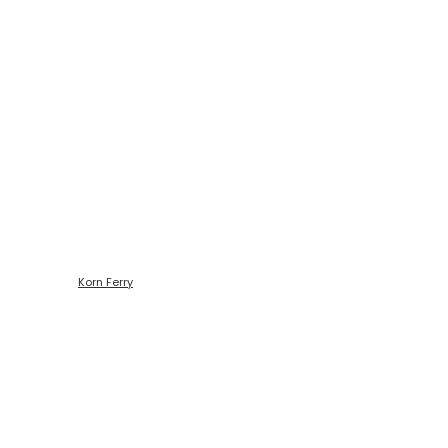
Código de ética
Korn Ferry