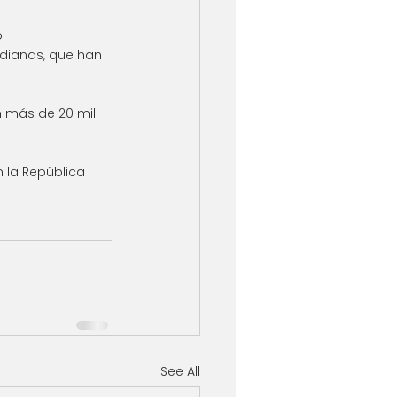
. 
ianas, que han 
n más de 20 mil 
 la República 
See All