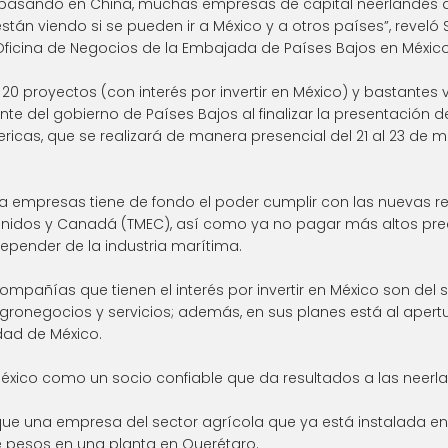
 pasando en China, muchas empresas de capital neerlandés q
están viendo si se pueden ir a México y a otros países”, reveló 
Oficina de Negocios de la Embajada de Países Bajos en México
 proyectos (con interés por invertir en México) y bastantes va
e del gobierno de Países Bajos al finalizar la presentación de
icas, que se realizará de manera presencial del 21 al 23 de m
 la empresas tiene de fondo el poder cumplir con las nuevas re
 Unidos y Canadá (TMEC), así como ya no pagar más altos pre
depender de la industria marítima.
mpañías que tienen el interés por invertir en México son del s
agronegocios y servicios; además, en sus planes está al apertu
dad de México.
xico como un socio confiable que da resultados a las neerla
 que una empresa del sector agrícola que ya está instalada en 
e pesos en una planta en Querétaro.