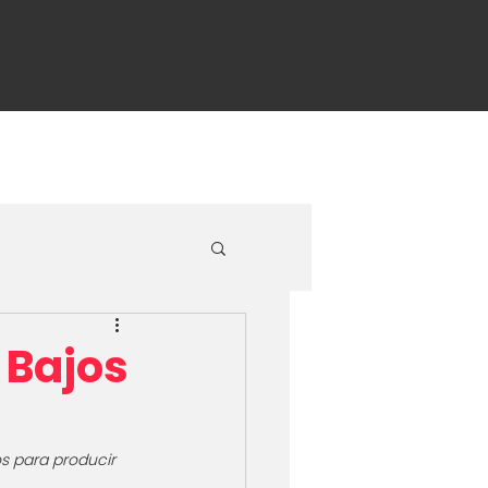
Contacto
with us
Event List
 Bajos
s para producir 