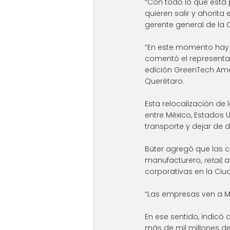
“Con todo lo que está
quieren salir y ahorita 
gerente general de la 
“En este momento hay 20
comentó el representant
edición GreenTech Amer
Querétaro.
Esta relocalización de
entre México, Estados
transporte y dejar de 
Büter agregó que las co
manufacturero, 
retail
, 
corporativas en la Ciu
“Las empresas ven a Mé
En ese sentido, indicó
más de mil millones d