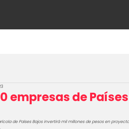
ome
About Us
Media
Make business 
23
20 empresas de Países
ícola de Países Bajos invertirá mil millones de pesos en proyecto
.