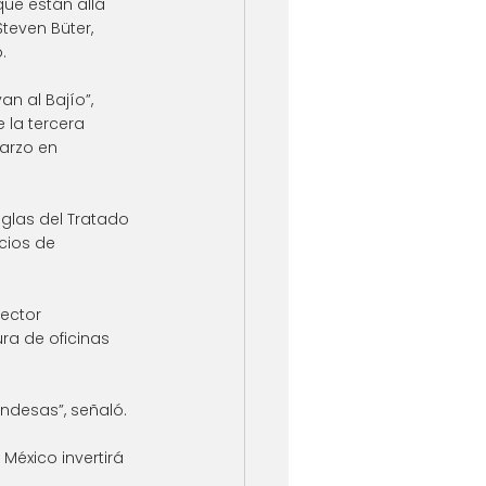
ue están allá 
Steven Büter, 
.
n al Bajío”, 
 la tercera 
arzo en 
glas del Tratado 
cios de 
ector 
ra de oficinas 
ndesas”, señaló.
México invertirá 