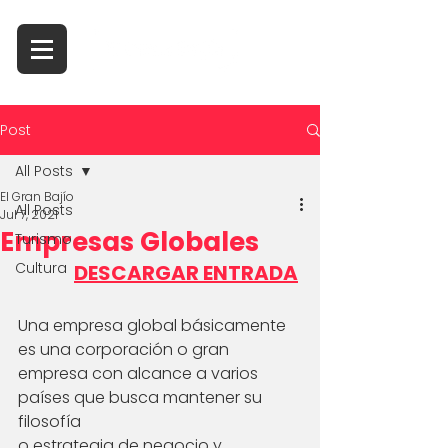
Post
All Posts
El Gran Bajío
All Posts
Jul 7, 2021
Empresas Globales
Turismo
Cultura
DESCARGAR ENTRADA
Una empresa global básicamente 
es una corporación o gran 
empresa con alcance a varios 
países que busca mantener su 
filosofía 
o estrategia de negocio y 