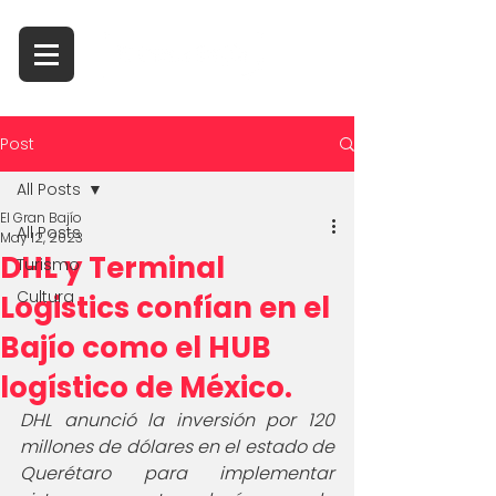
Post
All Posts
El Gran Bajío
All Posts
May 12, 2023
DHL y Terminal
Turismo
Cultura
Logistics confían en el
Bajío como el HUB
logístico de México.
DHL anunció la inversión por 120 
millones de dólares en el estado de 
Querétaro para implementar 