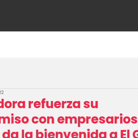
ome
About Us
Media
Make business 
22
dora refuerza su
iso con empresarios 
 da la bienvenida a El