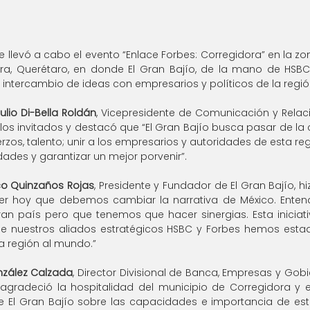
e llevó a cabo el evento “Enlace Forbes: Corregidora” en la zon
ora, Querétaro, en donde El Gran Bajío, de la mano de HSBC
intercambio de ideas con empresarios y políticos de la regió
ulio Di-Bella Roldán
, Vicepresidente de Comunicación y Relaci
a los invitados y destacó que “El Gran Bajío busca pasar de la
rzos, talento; unir a los empresarios y autoridades de esta reg
dades y garantizar un mejor porvenir”.
co Quinzaños Rojas
, Presidente y Fundador de El Gran Bajío, hi
r hoy que debemos cambiar la narrativa de México. Enten
an país pero que tenemos que hacer sinergias. Esta iniciativ
 nuestros aliados estratégicos HSBC y Forbes hemos esta
ta región al mundo.”
zález Calzada
, Director Divisional de Banca, Empresas y Gobi
agradeció la hospitalidad del municipio de Corregidora y e
 de El Gran Bajío sobre las capacidades e importancia de esta