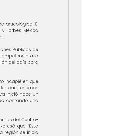
a arueológica “El 
 y Forbes México 
n.
ones Públicas de 
 competencia a la 
ión del país para 
zo incapié en que 
der que tenemos 
a inició hace un 
do contando una 
ernos del Centro- 
xpresó que “Esta 
 región se inició 