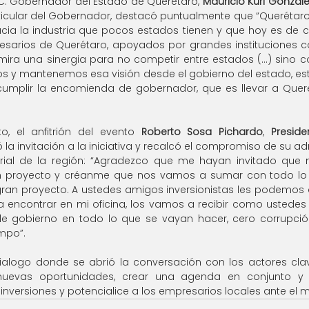
C. Gobernador del Estado de Querétaro, 
Mauricio Kuri Gonzál
rticular del Gobernador, destacó puntualmente que “Querétaro
cia la industria que pocos estados tienen y que hoy es de c
resarios de Querétaro, apoyados por grandes instituciones
mira una sinergia para no competir entre estados (…) sino co
s y mantenemos esa visión desde el gobierno del estado, esta
umplir la encomienda de gobernador, que es llevar a Querét
to, el anfitrión del evento 
Roberto Sosa Pichardo
, 
Preside
 la invitación a la iniciativa y recalcó el compromiso de su ad
arial de la región: “Agradezco que me hayan invitado que
an proyecto y créanme que nos vamos a sumar con todo lo q
ran proyecto. A ustedes amigos inversionistas les podemos 
a encontrar en mi oficina, los vamos a recibir como ustedes 
e gobierno en todo lo que se vayan hacer, cero corrupció
mpo”.
ialogo donde se abrió la conversación con los actores clav
nuevas oportunidades, crear una agenda en conjunto y t
 inversiones y potencialice a los empresarios locales ante el 