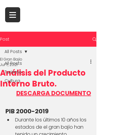
Post
All Posts
El Gran Bajío
All Posts
Jul 7, 2021
Análisis del Producto
Turismo
Cultura
Interno Bruto.
DESCARGA DOCUMENTO
PIB 2000-2019
Durante los últimos 10 años los 
estados de el gran bajío han 
tenido un crecimiento 