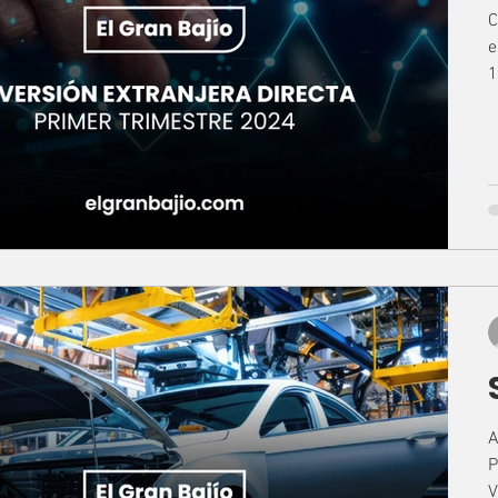
C
e
1
A
P
V