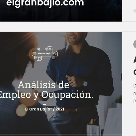
D
m
p