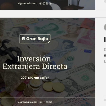
D
B
E