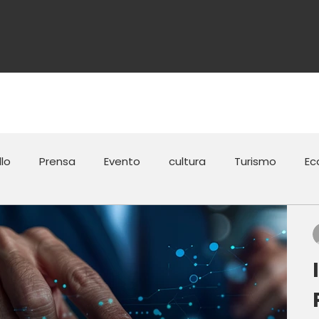
NOSOTROS
MEDIOS
llo
Prensa
Evento
cultura
Turismo
Ec
12 razones
Reportes
Manufactura