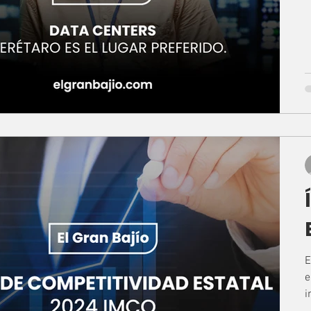
E
e
i