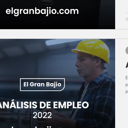
E
p
p