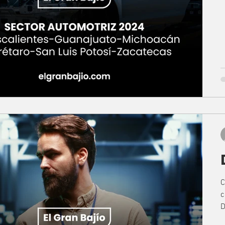
C
c
D